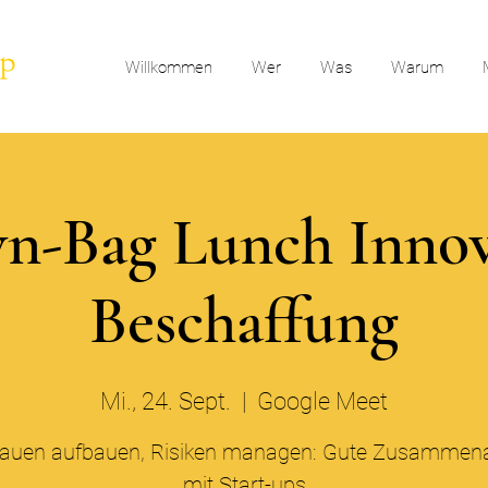
Willkommen
Wer
Was
Warum
n-Bag Lunch Innov
Beschaffung
Mi., 24. Sept.
  |  
Google Meet
rauen aufbauen, Risiken managen: Gute Zusammena
mit Start-ups