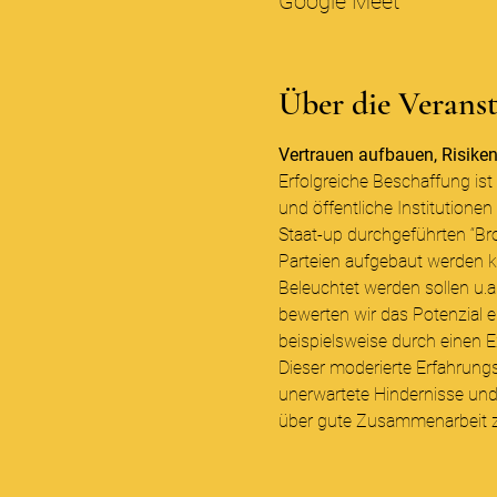
Google Meet
Über die Verans
Vertrauen aufbauen, Risike
Erfolgreiche Beschaffung ist
und öffentliche Institutione
Staat-up durchgeführten “Br
Parteien aufgebaut werden k
Beleuchtet werden sollen u.a
bewerten wir das Potenzial e
beispielsweise durch einen 
Dieser moderierte Erfahrungs
unerwartete Hindernisse und 
über gute Zusammenarbeit z