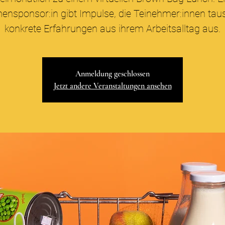
nsponsor:in gibt Impulse, die Teinehmer:innen ta
konkrete Erfahrungen aus ihrem Arbeitsalltag aus.
Anmeldung geschlossen
Jetzt andere Veranstaltungen ansehen