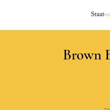
Brown 
zw