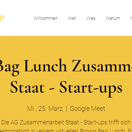
Willkommen
Wer
Was
Warum
Bag Lunch Zusamme
Staat - Start-ups
Mi., 25. März
  |  
Google Meet
Die AG Zusammenarbeit Staat - Start-ups trifft sich
eimonatlich zu einem virtuellen Brown Bag Lunch. Ei