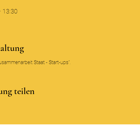
– 13:30
taltung
ammenarbeit Staat - Start-ups". 
ung teilen