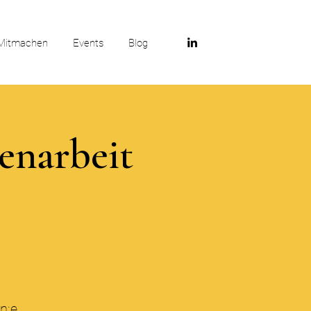
Mitmachen
Events
Blog
narbeit
n:e