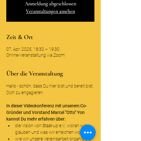
Anmeldung abgeschlossen
Veranstaltungen ansehen
Zeit & Ort
07. Apr. 2025, 18:30 – 19:30
Online-Veranstaltung via Zoom
Über die Veranstaltung
Hallo - schön, dass Du hier bist und bereit bist, 
Dich zu engagieren.
In dieser Videokonferenz mit unserem Co-
Gründer und Vorstand Marcel "Otto" Yon 
kannst Du mehr erfahren über:
die Vision von Staat-up e.V., woran wir 
glauben und was wir erreichen wollen
wie wir unsere Vereinsarbeit organisieren 