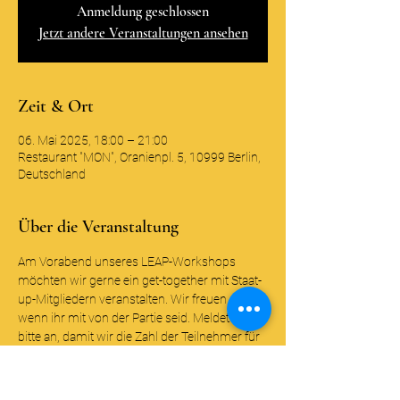
Anmeldung geschlossen
Jetzt andere Veranstaltungen ansehen
Zeit & Ort
06. Mai 2025, 18:00 – 21:00
Restaurant "MON", Oranienpl. 5, 10999 Berlin,
Deutschland
Über die Veranstaltung
Am Vorabend unseres LEAP-Workshops 
möchten wir gerne ein get-together mit Staat-
up-Mitgliedern veranstalten. Wir freuen uns, 
wenn ihr mit von der Partie seid. Meldet euch 
bitte an, damit wir die Zahl der Teilnehmer für 
unsere Reservierung grob planen können.