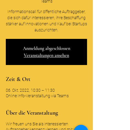
Teams
Informationscall für öffentliche Auftraggeber,
die sich dafür interessieren, ihre Beschaffung
stärker auf Innovationen und Kauf bei Startups
auszurichten.
Anmeldung abgeschlossen
Veranstaltungen ansehen
Zeit & Ort
06. Okt. 2022, 10:30 – 11:30
Online Info-Veranstaltung via Teams
Über die Veranstaltung
Wir freuen uns Sie als interessierten
Auftraggeber kennenzulernen und mit Ihnen