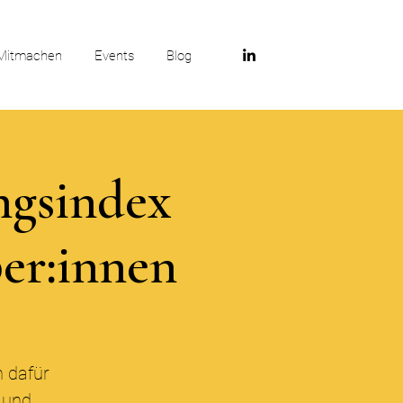
Mitmachen
Events
Blog
ngsindex
ber:innen
h dafür
n und