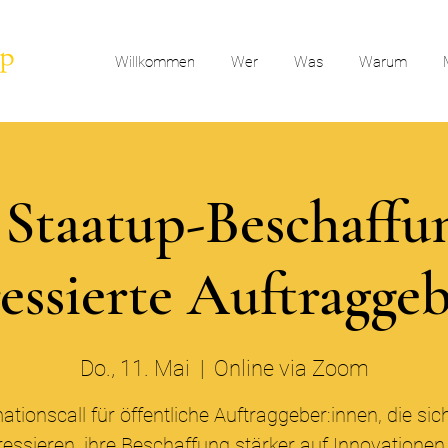
Willkommen
Wer
Was
Warum
l Staatup-Beschaffu
ressierte Auftragge
Do., 11. Mai
  |  
Online via Zoom
ationscall für öffentliche Auftraggeber:innen, die sic
ressieren, ihre Beschaffung stärker auf Innovatione