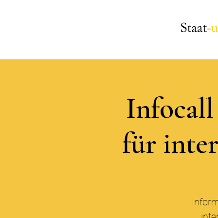
Infocal
für inte
Inform
inte