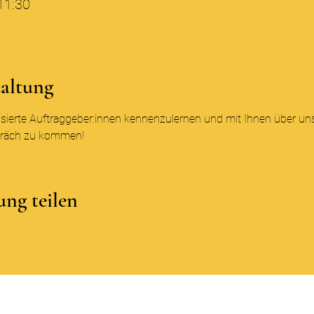
11:30
taltung
essierte Auftraggeber:innen kennenzulernen und mit Ihnen über un
präch zu kommen!
ung teilen