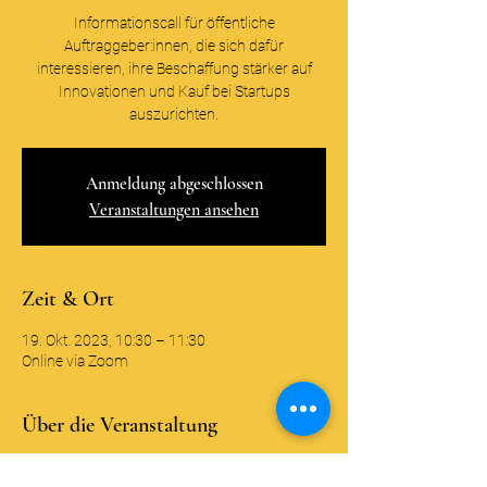
Informationscall für öffentliche
Auftraggeber:innen, die sich dafür
interessieren, ihre Beschaffung stärker auf
Innovationen und Kauf bei Startups
auszurichten.
Anmeldung abgeschlossen
Veranstaltungen ansehen
Zeit & Ort
19. Okt. 2023, 10:30 – 11:30
Online via Zoom
Über die Veranstaltung
Wir freuen uns Sie als interessierte 