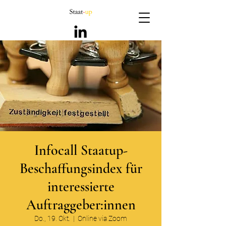
Infocall Staatup-
Beschaffungsindex für
interessierte
Auftraggeber:innen
Do., 19. Okt.
  |  
Online via Zoom