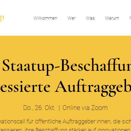
Willkommen
Wer
Was
Warum
l Staatup-Beschaffu
ressierte Auftragge
Do., 26. Okt.
  |  
Online via Zoom
ationscall für öffentliche Auftraggeber:innen, die sic
ressieren, ihre Beschaffung stärker auf Innovatione