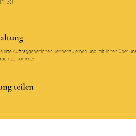
11:30
taltung
essierte Auftraggeber:innen kennenzulernen und mit Ihnen über un
präch zu kommen!
ung teilen