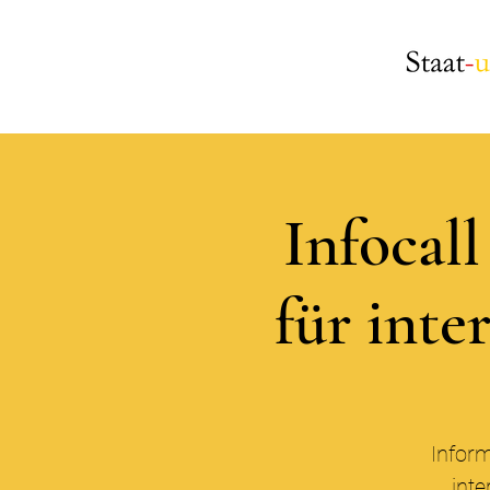
Infocal
für inte
Inform
inte