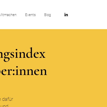
Mitmachen
Events
Blog
ngsindex
ber:innen
h dafür
n und