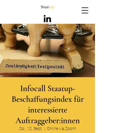
Infocall Staatup-
Beschaffungsindex für
interessierte
Auftraggeber:innen
Do., 12. Sept.
  |  
Online via Zoom