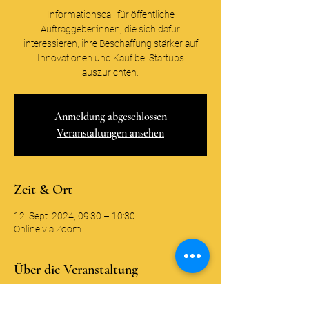
Informationscall für öffentliche
Auftraggeber:innen, die sich dafür
interessieren, ihre Beschaffung stärker auf
Innovationen und Kauf bei Startups
auszurichten.
Anmeldung abgeschlossen
Veranstaltungen ansehen
Zeit & Ort
12. Sept. 2024, 09:30 – 10:30
Online via Zoom
Über die Veranstaltung
Wir freuen uns Sie als interessierte