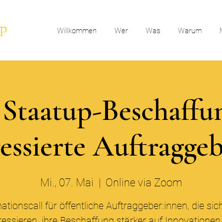
Willkommen
Wer
Was
Warum
l Staatup-Beschaffu
ressierte Auftragge
Mi., 07. Mai
  |  
Online via Zoom
ationscall für öffentliche Auftraggeber:innen, die sic
ressieren, ihre Beschaffung stärker auf Innovatione