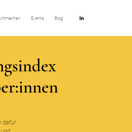
Mitmachen
Events
Blog
ngsindex
ber:innen
h dafür
n und