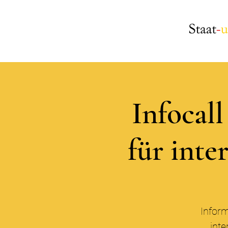
Infocal
für inte
Inform
inte