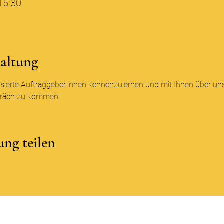
15:30
taltung
essierte Auftraggeber:innen kennenzulernen und mit Ihnen über un
präch zu kommen!
ung teilen