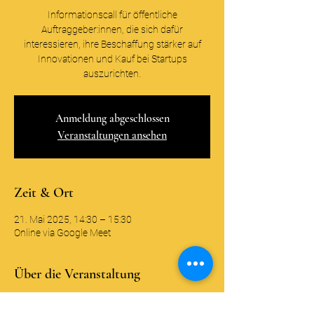
Informationscall für öffentliche
Auftraggeber:innen, die sich dafür
interessieren, ihre Beschaffung stärker auf
Innovationen und Kauf bei Startups
auszurichten.
Anmeldung abgeschlossen
Veranstaltungen ansehen
Zeit & Ort
21. Mai 2025, 14:30 – 15:30
Online via Google Meet
Über die Veranstaltung
Wir freuen uns Sie als interessierte 