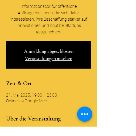
Informationscall für öffentliche
Auftraggeber:innen, die sich dafür
interessieren, ihre Beschaffung stärker auf
Innovationen und Kauf bei Startups
auszurichten.
Anmeldung abgeschlossen
Veranstaltungen ansehen
Zeit & Ort
21. Mai 2025, 19:00 – 23:00
Online via Google Meet
Über die Veranstaltung
Wir freuen uns Sie als interessierte 