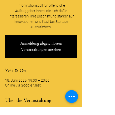
Informationscall für öffentliche
Auftraggeber:innen, die sich dafür
interessieren, ihre Beschaffung stärker auf
Innovationen und Kauf bei Startups
auszurichten.
Anmeldung abgeschlossen
Veranstaltungen ansehen
Zeit & Ort
18. Juni 2025, 19:00 – 23:00
Online via Google Meet
Über die Veranstaltung
Wir freuen uns Sie als interessierte 