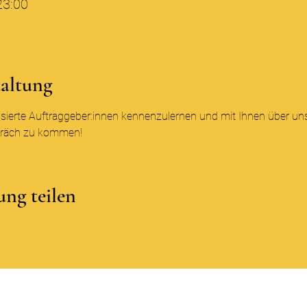
23:00
taltung
essierte Auftraggeber:innen kennenzulernen und mit Ihnen über un
präch zu kommen!
ung teilen