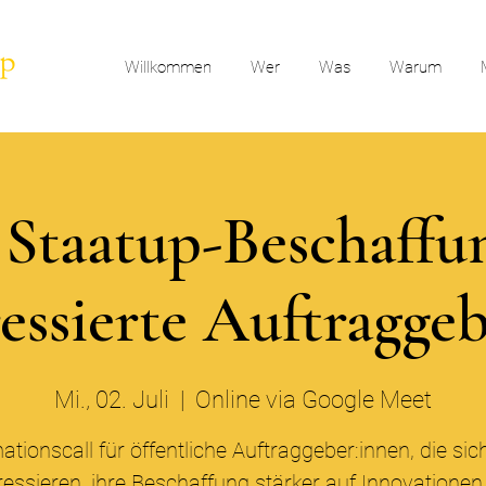
Willkommen
Wer
Was
Warum
l Staatup-Beschaffu
ressierte Auftragge
Mi., 02. Juli
  |  
Online via Google Meet
ationscall für öffentliche Auftraggeber:innen, die sic
ressieren, ihre Beschaffung stärker auf Innovatione