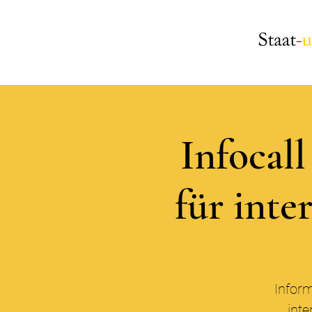
Infocal
für inte
Inform
inte