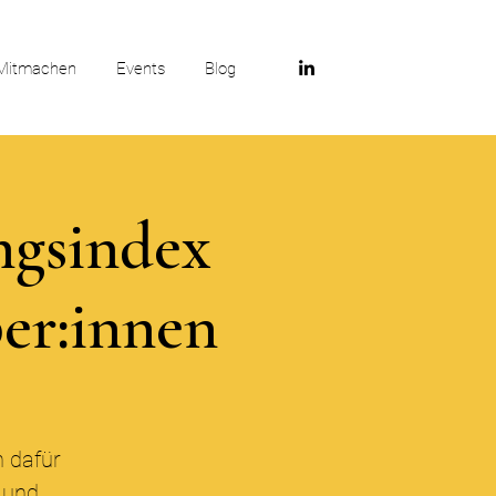
Mitmachen
Events
Blog
ngsindex
ber:innen
h dafür
n und