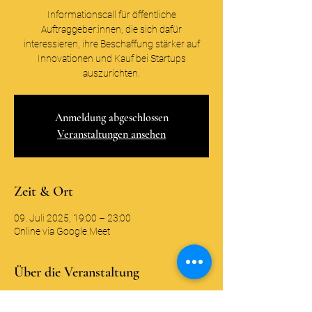
Informationscall für öffentliche
Auftraggeber:innen, die sich dafür
interessieren, ihre Beschaffung stärker auf
Innovationen und Kauf bei Startups
auszurichten.
Anmeldung abgeschlossen
Veranstaltungen ansehen
Zeit & Ort
09. Juli 2025, 19:00 – 23:00
Online via Google Meet
Über die Veranstaltung
Wir freuen uns Sie als interessierte 