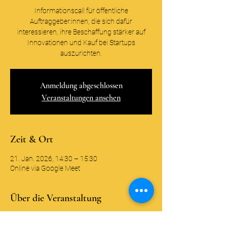
Informationscall für öffentliche
Auftraggeber:innen, die sich dafür
interessieren, ihre Beschaffung stärker auf
Innovationen und Kauf bei Startups
auszurichten.
Anmeldung abgeschlossen
Veranstaltungen ansehen
Zeit & Ort
21. Jan. 2026, 14:30 – 15:30
Online via Google Meet
Über die Veranstaltung
Wir freuen uns Sie als interessierte 