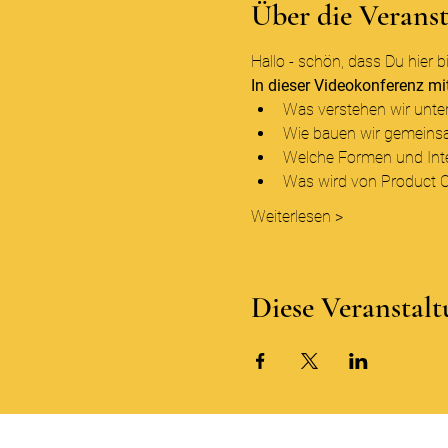
Über die Verans
Hallo - schön, dass Du hier bi
In dieser Videokonferenz m
Was verstehen wir unter
Wie bauen wir gemeinsa
Welche Formen und Inte
Was wird von Product 
Weiterlesen >
Diese Veranstalt