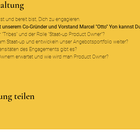
taltung
st und bereit bist, Dich zu engagieren.
it unserem Co-Gründer und Vorstand Marcel "Otto" Yon kannst Du
 "Tribes" und der Rolle "Staat-up Product Owner"?
m Staat-up und entwickeln unser Angebotsportfolio weiter?
nsitäten des Engagements gibt es?
Ownern erwartet und wie wird man Product Owner?
ung teilen