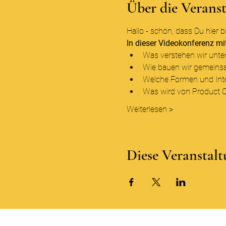
Über die Verans
Hallo - schön, dass Du hier bi
In dieser Videokonferenz m
Was verstehen wir unter
Wie bauen wir gemeinsa
Welche Formen und Inte
Was wird von Product 
Weiterlesen >
Diese Veranstalt