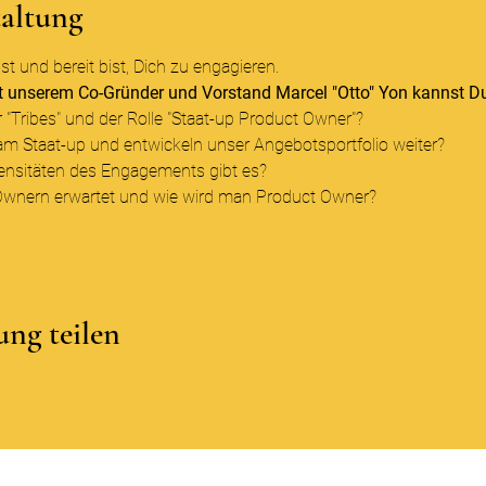
taltung
st und bereit bist, Dich zu engagieren.
it unserem Co-Gründer und Vorstand Marcel "Otto" Yon kannst Du
 "Tribes" und der Rolle "Staat-up Product Owner"?
m Staat-up und entwickeln unser Angebotsportfolio weiter?
nsitäten des Engagements gibt es?
Ownern erwartet und wie wird man Product Owner?
ung teilen