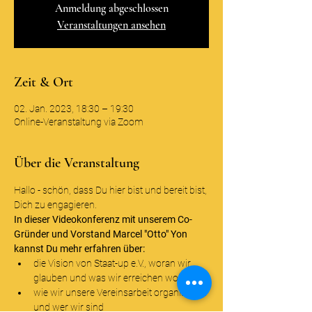
Anmeldung abgeschlossen
Veranstaltungen ansehen
Zeit & Ort
02. Jan. 2023, 18:30 – 19:30
Online-Veranstaltung via Zoom
Über die Veranstaltung
Hallo - schön, dass Du hier bist und bereit bist, 
Dich zu engagieren.
In dieser Videokonferenz mit unserem Co-
Gründer und Vorstand Marcel "Otto" Yon 
kannst Du mehr erfahren über:
die Vision von Staat-up e.V., woran wir 
glauben und was wir erreichen wollen
wie wir unsere Vereinsarbeit organisieren 
und wer wir sind