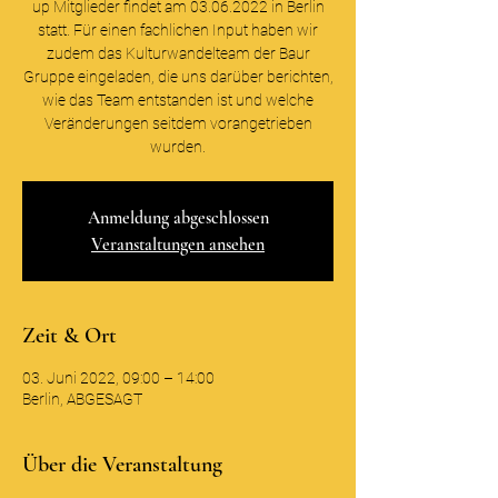
up Mitglieder findet am 03.06.2022 in Berlin
statt. Für einen fachlichen Input haben wir
zudem das Kulturwandelteam der Baur
Gruppe eingeladen, die uns darüber berichten,
wie das Team entstanden ist und welche
Veränderungen seitdem vorangetrieben
wurden.
Anmeldung abgeschlossen
Veranstaltungen ansehen
Zeit & Ort
03. Juni 2022, 09:00 – 14:00
Berlin, ABGESAGT
Über die Veranstaltung