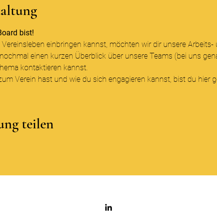
taltung
oard bist!
ns Vereinsleben einbringen kannst, möchten wir dir unsere Arbei
 nochmal einen kurzen Überblick über unsere Teams (bei uns gena
hema kontaktieren kannst. 
 Verein hast und wie du sich engagieren kannst, bist du hier ge
ung teilen