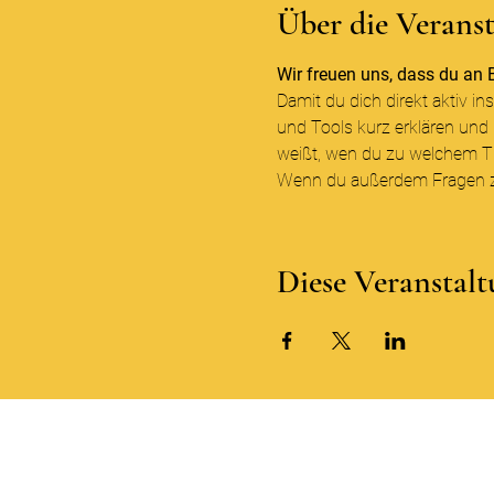
Über die Verans
Wir freuen uns, dass du an B
Damit du dich direkt aktiv i
und Tools kurz erklären und
weißt, wen du zu welchem T
Wenn du außerdem Fragen zum
Diese Veranstalt