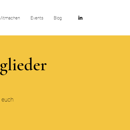
Mitmachen
Events
Blog
glieder
r euch